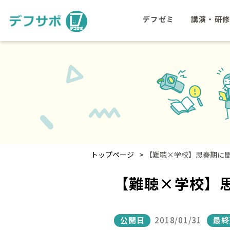
デフゼミ
講演・研
>
トップページ
【難聴×学校】思春期に
【難聴×学校】
公開日
2018/01/31
最終