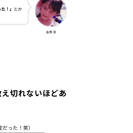
った！」
とか
ユカコ
数え切れないほどあ
変だった！笑）