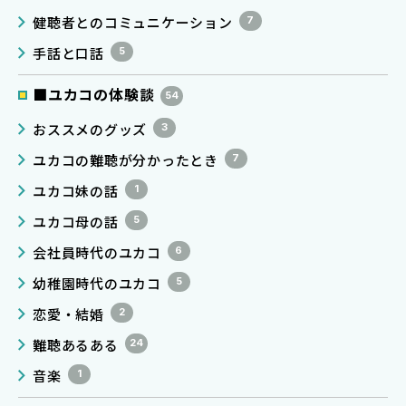
健聴者とのコミュニケーション
7
手話と口話
5
■ユカコの体験談
54
おススメのグッズ
3
ユカコの難聴が分かったとき
7
ユカコ妹の話
1
ユカコ母の話
5
会社員時代のユカコ
6
幼稚園時代のユカコ
5
恋愛・結婚
2
難聴あるある
24
音楽
1