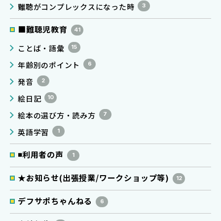
難聴がコンプレックスになった時
3
■難聴児教育
41
ことば・語彙
15
年齢別のポイント
6
発音
2
絵日記
10
絵本の選び方・読み方
7
英語学習
1
◾️利用者の声
1
★お知らせ(出張授業/ワークショップ等)
12
デフサポちゃんねる
6