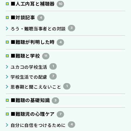
■人工内耳と補聴器
10
■対談記事
4
ろう・難聴当事者との対談
3
■難聴が判明した時
4
■難聴と学校
11
ユカコの学校生活
1
学校生活での配慮
7
思春期と聞こえないこと
1
■難聴の基礎知識
3
■難聴児の心理ケア
7
自分に自信をつけるために
4