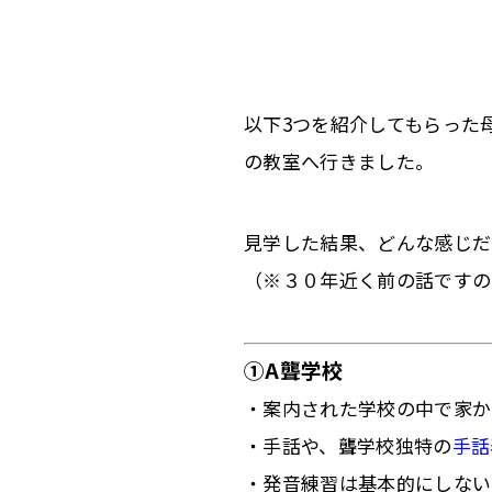
以下3つを紹介してもらった
の教室へ行きました。
見学した結果、どんな感じ
（※３０年近く前の話ですの
①A聾学校
・案内された学校の中で家か
・手話や、聾学校独特の
手話
・発音練習は基本的にしない