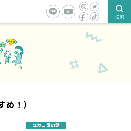
検索
すすめ！）
ユカコ母の話