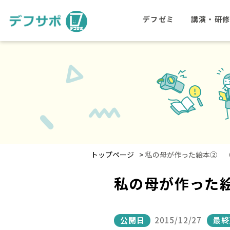
デフゼミ
講演・研
>
トップページ
私の母が作った絵本② （
私の母が作った絵
公開日
2015/12/27
最終