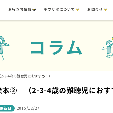
修
お役立ち情報
デフサポについて
お問合せ
コラム
2-3-4歳の難聴児におすすめ！）
本② （2-3-4歳の難聴児にお
更新日
2015/12/27