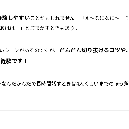
経験しやすい
ことかもしれません。「
え～なになに～！
あはは
ー」とごまかすときもあり。
だんだん切り抜けるコツや
いシーンがあるのですが、
と経験です！
…なんだかんだで長時間話すときは
4
人
くらいまでのほう落
。