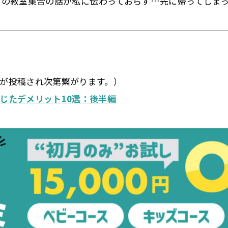
との教室集合の話が私に伝わっておらず…
先に帰ってしま
が投稿され次第繋がります。）
感じたデメリット10選：後半編