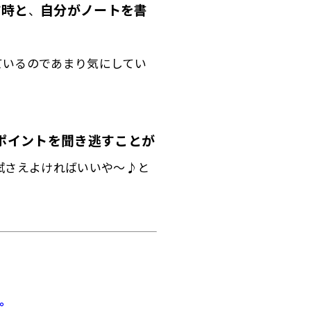
す時と
自分がノートを書
、
ているのであまり気に
してい
ポイントを聞き逃すことが
試さえよければいいや～♪と
。