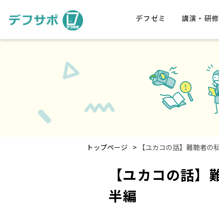
デフゼミ
講演・研
>
トップページ
【ユカコの話】難聴者の私
【ユカコの話】
半編