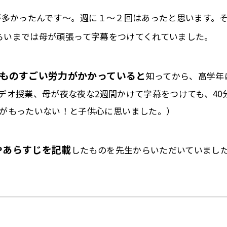
が多かったんです～。週に１〜２回はあったと思います。
らいまでは母が頑張って字幕をつけてくれていました
。
ものすごい労力がかかっていると
知ってから、高学
年
デオ授業、母が夜な夜な
2
週間かけて字幕をつけても、
4
0
がもったいない！と子供心に思いました。）
やあらすじを記載
したものを先生からい
ただいていまし