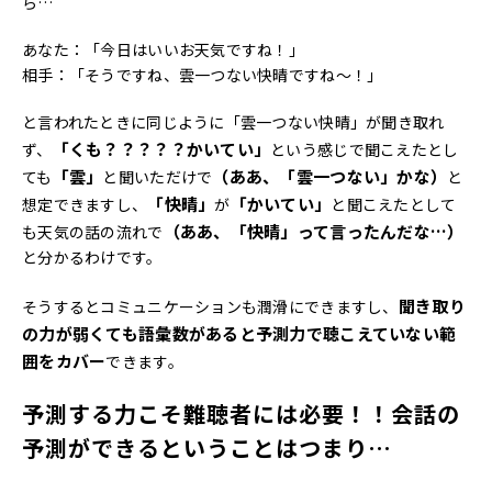
ら…
あなた：「今日はいいお天気ですね！」
相手：「そうですね、雲一つない快晴ですね～！」
と言われたときに同じように「雲一つない快晴」が聞き取れ
「くも？？？？？かいてい」
ず、
という感じで聞こえたとし
「雲」
（ああ、「雲一つない」かな）
ても
と聞いただけで
と
「快晴」
「かいてい」
想定できますし、
が
と聞こえたとして
（ああ、「快晴」って言ったんだな…）
も天気の話の流れで
と分かるわけです。
聞き取り
そうするとコミュニケーションも潤滑にできますし、
の力が弱くても語彙数があると予測力で聴こえていない範
囲をカバー
できます。
予測する力こそ難聴者には必要！！会話の
予測ができるということはつまり…