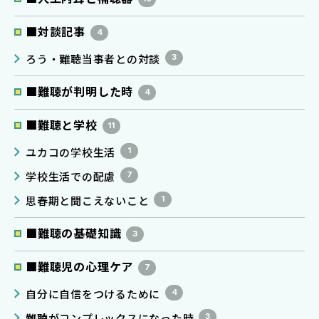
■対談記事
4
ろう・難聴当事者との対談
3
■難聴が判明した時
4
■難聴と学校
11
ユカコの学校生活
1
学校生活での配慮
7
思春期と聞こえないこと
1
■難聴の基礎知識
3
■難聴児の心理ケア
7
自分に自信をつけるために
4
難聴がコンプレックスになった時
3