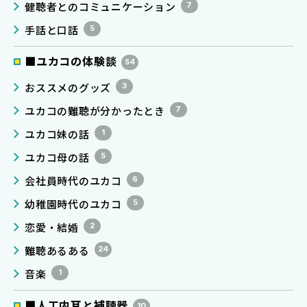
健聴者とのコミュニケーション
7
手話と口話
5
■ユカコの体験談
54
おススメのグッズ
3
ユカコの難聴が分かったとき
7
ユカコ妹の話
1
ユカコ母の話
5
会社員時代のユカコ
6
幼稚園時代のユカコ
5
恋愛・結婚
2
難聴あるある
24
音楽
1
■人工内耳と補聴器
10