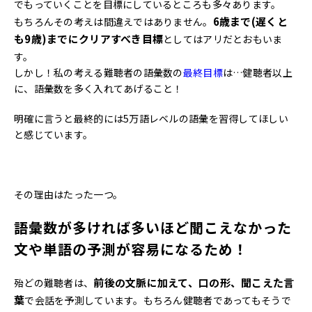
でもっていくことを目標にしているところも多々あります。
6歳まで(遅くと
もちろんその考えは間違えではありません。
も9歳)までにクリアすべき目標
としてはアリだとおもいま
す。
しかし！私の考える難聴者の語彙数の
最終目標
は…健聴者以上
に、語彙数を多く入れてあげること！
明確に言うと最終的には5万語レベルの語彙を習得してほしい
と感じています。
その理由はたった一つ。
語彙数が多ければ多いほど聞こえなかった
文や単語の予測が容易になるため！
前後の文脈に加えて、口の形、聞こえた言
殆どの難聴者は、
葉
で会話を予測しています。もちろん健聴者であってもそうで