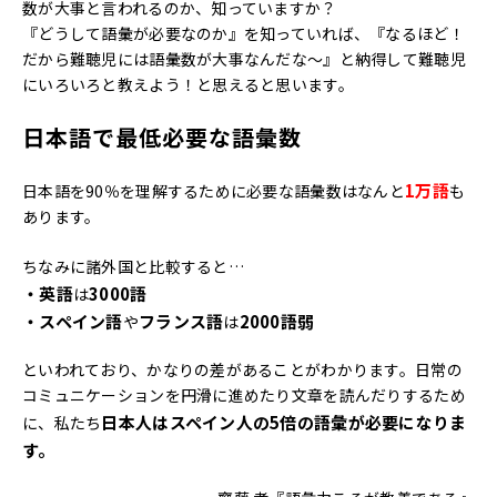
数が大事と言われるのか、知っていますか？
『どうして語彙が必要なのか』を知っていれば、『なるほど！
だから難聴児には語彙数が大事なんだな～』と納得して難聴児
にいろいろと教えよう！と思えると思います。
日本語で最低必要な語彙数
1万語
日本語を90％を理解するために必要な語彙数はなんと
も
あります。
ちなみに諸外国と比較すると…
・英語
3000語
は
・スペイン語
フランス語
2000語弱
や
は
といわれており、かなりの差があることがわかります。日常の
コミュニケーションを円滑に進めたり文章を読んだりするため
日本人はスペイン人の5倍の語彙が必要になりま
に、私たち
す。