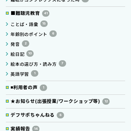
■難聴児教育
41
ことば・語彙
15
年齢別のポイント
6
発音
2
絵日記
10
絵本の選び方・読み方
7
英語学習
1
◾️利用者の声
1
★お知らせ(出張授業/ワークショップ等)
12
デフサポちゃんねる
6
実績報告
14