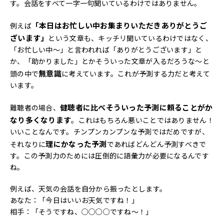
す。会話をすべて一字一句聞いているわけではありません。
「本日はお忙しい中お集まりいただきありがとうご
例えば
ざいます」
という文章も、キッチリ聞いているわけではなく、
「お忙しい中～」と言われれば「ありがとうございます」と
か、「助かりました」とかそういった文章が入るだろうな～と
無意識
頭の中で
に考えています。これが予測する力だと考えて
います。
健聴者に比べそういった予測に頼ることがか
難聴者の場合、
なり多くなります
。これはもちろん悪いことではありません！
いいことなんです。チンプンカンプンな予測ではだめですが、
理にかなった予測
それなりに
であればどんどん予測すべきで
す。この予測力のためには圧倒的に語彙力が必要になるんです
ね。
例えば、天気の会話を自分から振ったとします。
あなた：「今日はいいお天気ですね！」
相手：「そうですね、○○○○ですね～！」