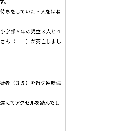
す。
号待ちをしていた５人をはね
う小学部５年の児童３人と４
香さん（１１）が死亡しまし
容疑者（３５）を過失運転傷
違えてアクセルを踏んでし