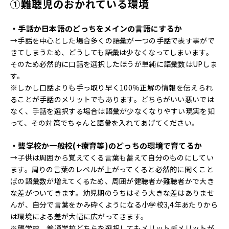
①難聴児のおかれている環境
・手話か日本語のどっちをメインの言語にするか
→手話を中心とした場合多くの語彙が一つの手話で表す事がで
きてしまうため、どうしても語彙は少なくなってしまいます。
そのため必然的に口話を選択したほうが単純に語彙数はUPしま
す。
※しかし口話よりも手っ取り早く100％正解の情報を伝えられ
ることが手話のメリットでもあります。どちらがいい悪いでは
なく、手話を選択する場合は語彙が少なくなりやすい現実を知
って、その対策でちゃんと語彙を入れてあげてください。
・聾学校か一般校(+療育等)のどっちの環境で育てるか
→子供は周囲から覚えてくる言葉も蓄えて自分のものにしてい
ます。周りの言葉のレベルが上がってくると必然的に聞くこと
ばの語彙数が増えてくるため、周囲が健聴者か難聴者かで大き
な差がついてきます。幼児期のうちはそう大きな差はありませ
んが、自分で言葉をかみ砕くようになる小学校3,4年あたりから
は環境による差が大幅に広がってきます。
※聾学校、普通学校どちらを選択してもメリットデメリットが