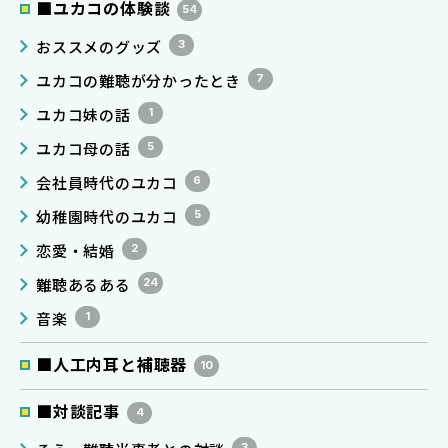
■ユカコの体験談
54
おススメのグッズ
3
ユカコの難聴が分かったとき
7
ユカコ妹の話
1
ユカコ母の話
5
会社員時代のユカコ
6
幼稚園時代のユカコ
5
恋愛・結婚
2
難聴あるある
24
音楽
1
■人工内耳と補聴器
10
■対談記事
4
3