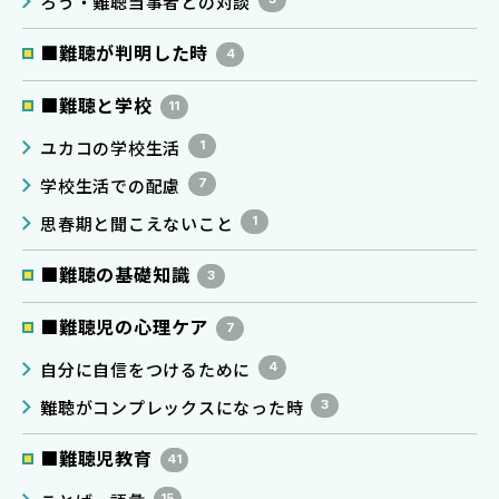
ろう・難聴当事者との対談
■難聴が判明した時
4
■難聴と学校
11
ユカコの学校生活
1
学校生活での配慮
7
思春期と聞こえないこと
1
■難聴の基礎知識
3
■難聴児の心理ケア
7
自分に自信をつけるために
4
難聴がコンプレックスになった時
3
■難聴児教育
41
15