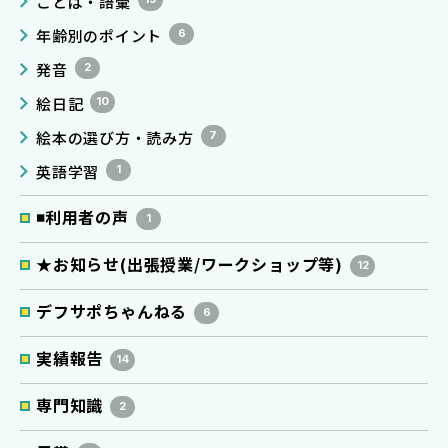
ことば・語彙
年齢別のポイント
6
発音
2
絵日記
10
絵本の選び方・読み方
7
英語学習
1
◾️利用者の声
1
★お知らせ(出張授業/ワークショップ等)
12
デフサポちゃんねる
6
実績報告
14
専門知識
2