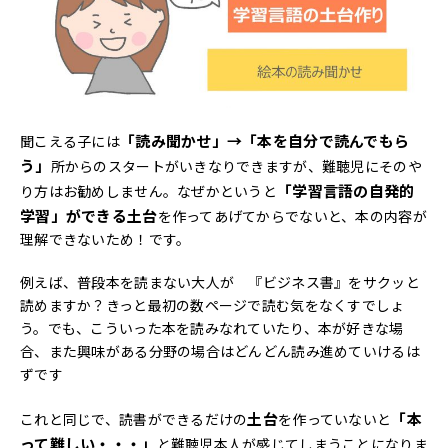
「読み聞かせ」→「本を自分で読んでもら
聞こえる子には
う」
所からのスタートがいきなりできますが、難聴児にそのや
「学習言語の自発的
り方はお勧めしません。なぜかというと
学習」ができる土台
を作ってあげてからでないと、本の内容が
理解できないため！です。
例えば、普段本を読まない大人が 『
ビジネス書』をサクッと
読めますか？きっと最初の数ページで読む気をなくすでしょ
う。でも、こういった本を読みなれていたり、本が好きな場
合、また興味がある分野の場合はどんどん読み進めていけるは
ずです
土台
「本
これと同じで、読書ができるだけの
を作っていないと
って難しい・・・」
と難聴児本人が感じてしまうことになりま