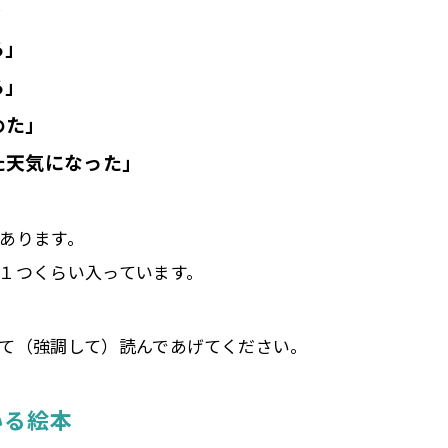
…
る」
る」
めた」
た天気になった」
あります。
１つくらい入っています。
て（強調して）読んであげてください。
いる絵本