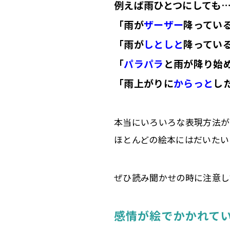
例えば雨ひとつにしても
「雨が
ザーザー
降ってい
「雨が
しとしと
降ってい
「
パラパラ
と雨が降り始
「雨上がりに
からっと
し
本当にいろいろな表現方法が
ほとんどの絵本にはだいたい
ぜひ読み聞かせの時に注意し
感情が絵でかかれて