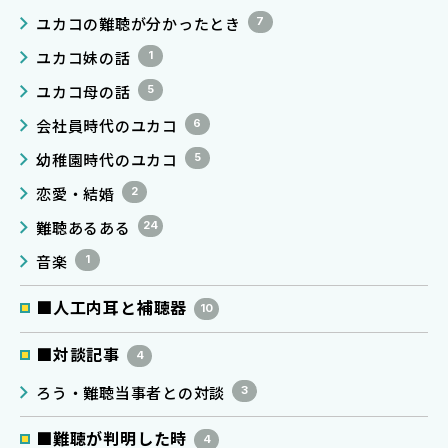
ユカコの難聴が分かったとき
7
ユカコ妹の話
1
ユカコ母の話
5
会社員時代のユカコ
6
幼稚園時代のユカコ
5
恋愛・結婚
2
難聴あるある
24
音楽
1
■人工内耳と補聴器
10
■対談記事
4
ろう・難聴当事者との対談
3
■難聴が判明した時
4