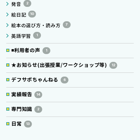
発音
2
絵日記
10
絵本の選び方・読み方
7
英語学習
1
◾️利用者の声
1
★お知らせ(出張授業/ワークショップ等)
12
デフサポちゃんねる
6
実績報告
14
専門知識
2
日常
13