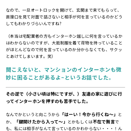
なので、一旦オートロックを開けて、玄関まで来てもらって、
直接口を見て対面で話さないと相手が何を言っているのかどう
してもわかりづらいんですね?
（本当は宅配業者の方もインターホン越しに何を言っているか
はわからないのですが、大抵制服を着て荷物を持っていること
がほとんどなので何を言っているのか分からなくても、サクッ
とあけてしまいます。笑）
聞こえないと、マンションのインターホンも微
妙に困ることがあるよ~というお話でした。
その逆で（小さい頃は特にですが、）友達の家に遊びに行
ってインターホンを押すのも苦手でした。
「はーい！今から行くね～」
なんでかというと向こうから
と
「鍵開けたから入って～」
不在で無言
か、
とかもしくは
で
も、私には相手がなんて言っているのかわからない・・・！ん