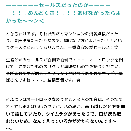
ーーーーーーセールスだったのかーーーー
ー！！！めんどくさ！！！！あけなかったらよ
かった～～＞＜
となるわけです。それ以外だとマンションの消防点検だった
り、高圧洗浄だったりなので、開けない方がよかった！！とい
うケースはあんまりありません。一番嫌なのがセールス！笑
生協とかのセールスが面倒で面倒で・・・！オートロックを開
けて上にあげたもののサクッと興味ないのでお帰りください。
と断るのですが向こうもせっかく開けてくれたのですっごいね
ばるんですね～～～。結構面倒です。笑
※ふつうはオートロックなので聞こえる人の場合は、その場で
画面越しだと下を向
断ってしまえばいいのですが、私の場合、
いて話していたり、タイムラグがあったりで、口が読み取
れないため、なんて言っているかが分からないんです～
～
。