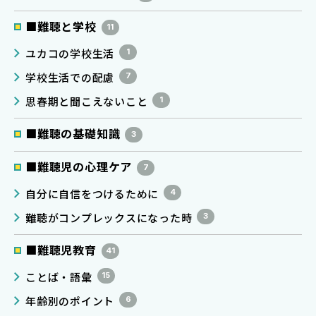
■難聴と学校
11
ユカコの学校生活
1
学校生活での配慮
7
思春期と聞こえないこと
1
■難聴の基礎知識
3
■難聴児の心理ケア
7
自分に自信をつけるために
4
難聴がコンプレックスになった時
3
■難聴児教育
41
ことば・語彙
15
年齢別のポイント
6