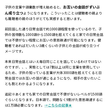
お互いの会話がずいぶ
子供の言葉や語彙数が増え始めると、
ん成り立つ
ようになります。こういったことは健聴者の親より
も難聴者の親のほうがとても実感すると思います。
前回話した通り日常会話で約1000語程度を使っているので、子
供の習得数も1000語から1500語を超えてくると家での日常会話
では不便がない程度にお互いの意思疎通が可能になります。健
聴者であればだいたい3歳くらいの子供との会話が成り立つイ
メージです。
本来日常会話とはいえ毎日同じことを話しているわけではない
のですが、、、実態としては7割以上は同じ言葉を使用してい
るため、子供の知っている言葉が大体3000語を超えてくると日
常会話ではお互いの話が通じるようになり、相手の言いたいこ
とも割とわかるようになります。
追記※あくまでも家での日常会話で不便がないレベルが1500語
ぐらいとなります。日本語で、問題なく9割がた意思疎通するに
は1万語必要になります。
→こちらの記事★