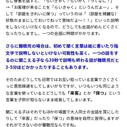
もし後者を話すと、「らいきゃく？らいかく？ってなに？」
→「お客様が来ることを「らいきゃく」というんだよー」、そ
して「部屋をきれいに保つ」っていうのは「（部屋を綺麗な）
状態のままにしておいてねって意味だよ～！！」といった説明
をしないといけなくなるので、どうしても会話がめんどくさく
なったりしますし、一つの会話に時間がかかります。
さらに難聴児の場合は、初めて聞く言葉は紙に書いたり指
文字で説明しないといけない可能性も高く、一つの話をす
るのに聞こえる子なら30秒で説明も終わる話が難聴児だと
3-5分ほどかかったりすることもあります。
そのためどうしても日常ではお互い知っている言葉でさくさく
っと意思疎通をしてしまいがちですが、いつもいつも同じよう
「来客」
「保つ」
な言葉を使っているとどうしても
とか
という
言葉を子供が知らないまま成長してしまいます。
聞こえる子はそれでもほかの場面で大人同士の会話を耳にした
りして「来客」だったり「保つ」の意味を自然と習得しますが
それができないのが難聴児なんですね。