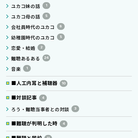
ユカコ妹の話
1
ユカコ母の話
5
会社員時代のユカコ
6
幼稚園時代のユカコ
5
恋愛・結婚
2
難聴あるある
24
音楽
1
■人工内耳と補聴器
10
■対談記事
4
ろう・難聴当事者との対談
3
■難聴が判明した時
4
■難聴と学校
11