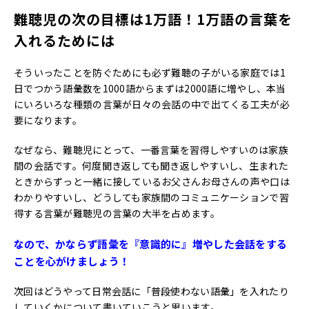
難聴児の次の目標は1万語！1万語の言葉を
入れるためには
そういったことを防ぐためにも必ず難聴の子がいる家庭では1
日でつかう語彙数を1000語からまずは2000語に増やし、本当
にいろいろな種類の言葉が日々の会話の中で出てくる工夫が必
要になります。
なぜなら、難聴児にとって、一番言葉を習得しやすいのは家族
間の会話です。何度聞き返しても聞き返しやすいし、生まれた
ときからずっと一緒に接しているお父さんお母さんの声や口は
わかりやすいし、どうしても家族間のコミュニケーションで習
得する言葉が難聴児の言葉の大半を占めます。
なので、かならず語彙を『意識的に』増やした会話をする
ことを心がけましょう！
次回はどうやって日常会話に「普段使わない語彙」を入れたり
していくかについて書いていこうと思います。