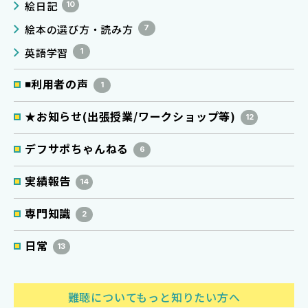
絵日記
10
絵本の選び方・読み方
7
英語学習
1
◾️利用者の声
1
★お知らせ(出張授業/ワークショップ等)
12
デフサポちゃんねる
6
実績報告
14
専門知識
2
日常
13
難聴についてもっと知りたい方へ