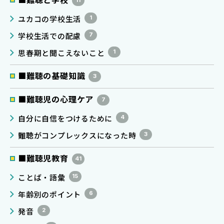
ユカコの学校生活
1
学校生活での配慮
7
思春期と聞こえないこと
1
■難聴の基礎知識
3
■難聴児の心理ケア
7
自分に自信をつけるために
4
難聴がコンプレックスになった時
3
■難聴児教育
41
ことば・語彙
15
年齢別のポイント
6
発音
2