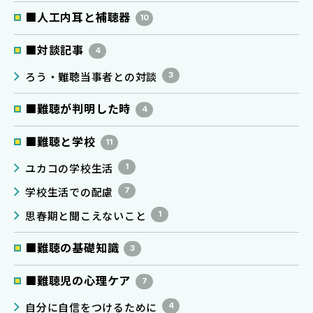
■人工内耳と補聴器
10
■対談記事
4
ろう・難聴当事者との対談
3
■難聴が判明した時
4
■難聴と学校
11
ユカコの学校生活
1
学校生活での配慮
7
思春期と聞こえないこと
1
■難聴の基礎知識
3
■難聴児の心理ケア
7
自分に自信をつけるために
4