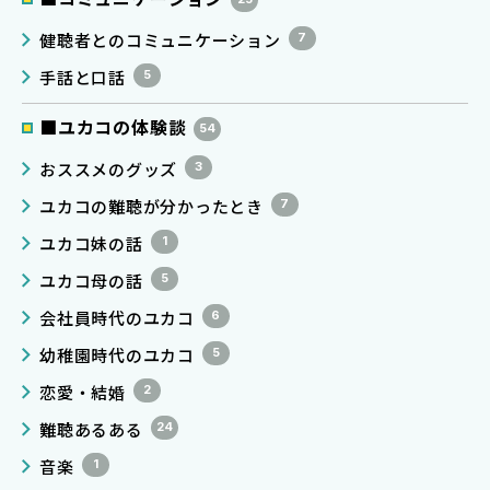
健聴者とのコミュニケーション
7
手話と口話
5
■ユカコの体験談
54
おススメのグッズ
3
ユカコの難聴が分かったとき
7
ユカコ妹の話
1
ユカコ母の話
5
会社員時代のユカコ
6
幼稚園時代のユカコ
5
恋愛・結婚
2
難聴あるある
24
音楽
1