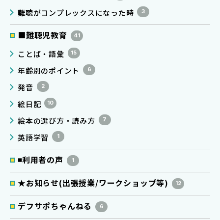
難聴がコンプレックスになった時
3
■難聴児教育
41
ことば・語彙
15
年齢別のポイント
6
発音
2
絵日記
10
絵本の選び方・読み方
7
英語学習
1
◾️利用者の声
1
★お知らせ(出張授業/ワークショップ等)
12
デフサポちゃんねる
6