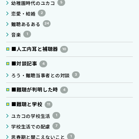
幼稚園時代のユカコ
5
恋愛・結婚
2
難聴あるある
24
音楽
1
■人工内耳と補聴器
10
■対談記事
4
ろう・難聴当事者との対談
3
■難聴が判明した時
4
■難聴と学校
11
ユカコの学校生活
1
学校生活での配慮
7
思春期と聞こえないこと
1