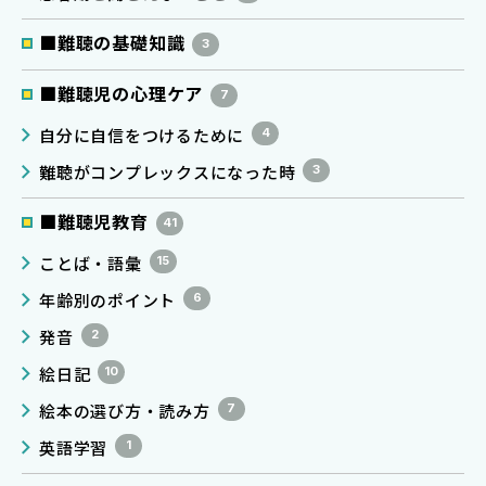
■難聴の基礎知識
3
■難聴児の心理ケア
7
自分に自信をつけるために
4
難聴がコンプレックスになった時
3
■難聴児教育
41
ことば・語彙
15
年齢別のポイント
6
発音
2
絵日記
10
絵本の選び方・読み方
7
英語学習
1